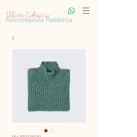
Aline Colucci
Fisioterapeuta Pediátrica
SKU: 217537123517253